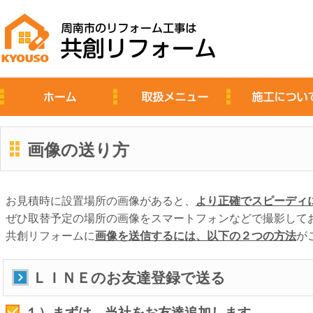
画像の送り方
お見積時に設置場所の画像があると、
より正確でスピーディ
ぜひ取替予定の場所の画像をスマートフォンなどで撮影して
共創リフォームに
画像を送信するには、以下の２つの方法
が
ＬＩＮＥのお友達登録で送る
１）まずは、当社をお友達追加します