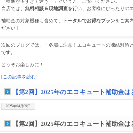
「種類が多すぎて迷う！」という方、ご安心ください。
当店では、
無料相談＆現地調査
を行い、お客様にぴったりの
補助金の対象機種も含めて、
トータルでお得なプラン
をご案
ださい！
次回のブログでは、「冬場に注意！エコキュートの凍結対策
です。
どうぞお楽しみに！
[この記事を読む]
【第2回】2025年のエコキュート補助金
2025年04月09日
【第2回】2025年のエコキュート補助金