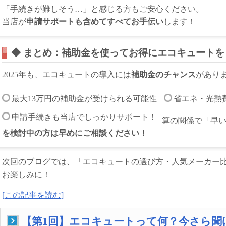
「手続きが難しそう…」と感じる方もご安心ください。
当店が
申請サポートも含めてすべてお手伝い
します！
◆ まとめ：補助金を使ってお得にエコキュートを
2025年も、エコキュートの導入には
補助金のチャンス
があり
最大13万円の補助金が受けられる可能性
省エネ・光熱
申請手続きも当店でしっかりサポート！
算の関係で「早
を検討中の方は早めにご相談ください！
次回のブログでは、「エコキュートの選び方・人気メーカー
お楽しみに！
[この記事を読む]
【第1回】エコキュートって何？今さら聞