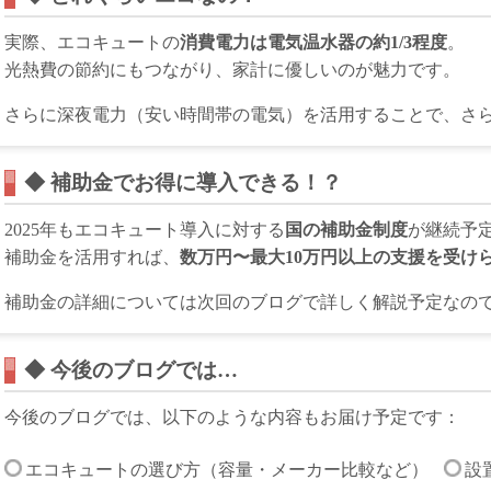
実際、エコキュートの
消費電力は電気温水器の約1/3程度
。
光熱費の節約にもつながり、家計に優しいのが魅力です。
さらに深夜電力（安い時間帯の電気）を活用することで、さ
◆ 補助金でお得に導入できる！？
2025年もエコキュート導入に対する
国の補助金制度
が継続予
補助金を活用すれば、
数万円〜最大10万円以上の支援を受け
補助金の詳細については次回のブログで詳しく解説予定なので
◆ 今後のブログでは…
今後のブログでは、以下のような内容もお届け予定です：
エコキュートの選び方（容量・メーカー比較など）
設