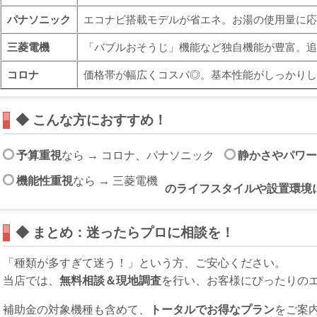
パナソニック
エコナビ搭載モデルが省エネ。お湯の使用量に応
三菱電機
「バブルおそうじ」機能など独自機能が豊富。追
コロナ
価格帯が幅広くコスパ◎。基本性能がしっかりし
◆ こんな方におすすめ！
予算重視
なら → コロナ、パナソニック
静かさやパワー
機能性重視
なら → 三菱電機
のライフスタイルや設置環境
◆ まとめ：迷ったらプロに相談を！
「種類が多すぎて迷う！」という方、ご安心ください。
当店では、
無料相談＆現地調査
を行い、お客様にぴったりの
補助金の対象機種も含めて、
トータルでお得なプラン
をご案