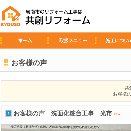
お客様の声
共
お客様
お客様の声 洗面化粧台工事 光市