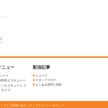
ど
 »
メニュー
配信記事
ュート
ニュース
スタッフブログ
製作所エコキュート
よくある質問と回答
キンエコキュート フ
トタイプ
マップ
｜
ご利用にあたって
｜
プライバシーポリシー