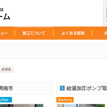
給湯器
周南市
給湯加圧ポンプ取