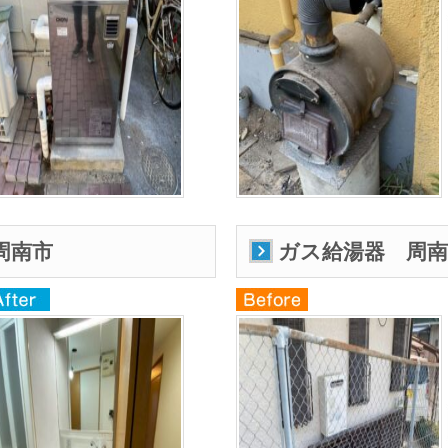
周南市
ガス給湯器 周南